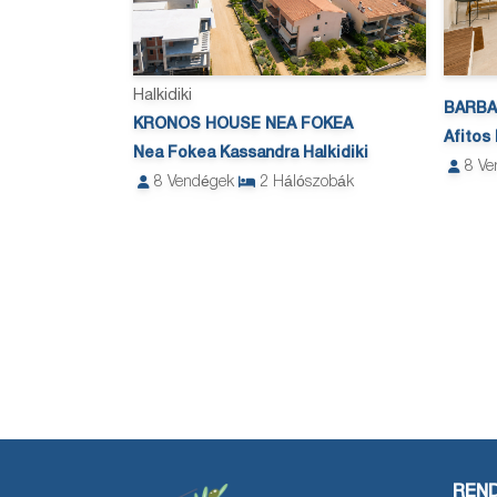
Halkidiki
BARBA
KRONOS HOUSE NEA FOKEA
Afitos
Nea Fokea Kassandra Halkidiki
8
Ve
8
Vendégek
2
Hálószobák
REND