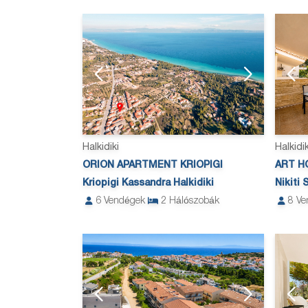
Halkidiki
Halkidik
ORION APARTMENT KRIOPIGI
ART HO
Kriopigi Kassandra Halkidiki
Nikiti 
6
Vendégek
2
Hálószobák
8
Ve