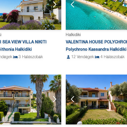
i
Halkidiki
 SEA VIEW VILLA NIKITI
VALENTINA HOUSE POLYCHRO
Sithonia Halkidiki
Polychrono Kassandra Halkidiki
ndégek
3
Hálószobák
12
Vendégek
4
Hálószobák