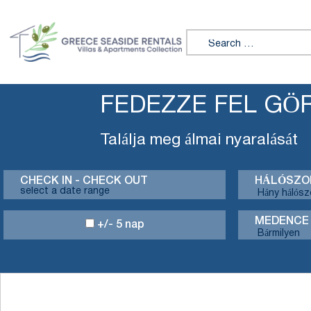
Search for:
FEDEZZE FEL G
Találja meg álmai nyaralását
CHECK IN - CHECK OUT
HÁLÓSZO
MEDENCE
+/- 5 nap