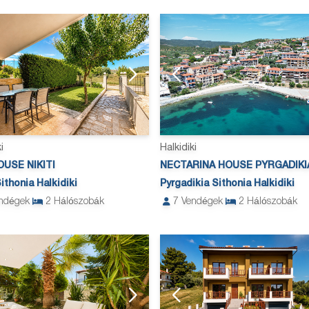
i
Halkidiki
USE NIKITI
NECTARINA HOUSE PYRGADIKI
Sithonia Halkidiki
Pyrgadikia Sithonia Halkidiki
ndégek
2
Hálószobák
7
Vendégek
2
Hálószobák