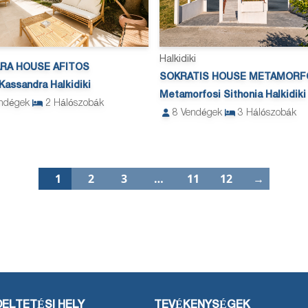
Halkidiki
RA HOUSE AFITOS
SOKRATIS HOUSE METAMORF
 Kassandra Halkidiki
Metamorfosi Sithonia Halkidiki
ndégek
2
Hálószobák
8
Vendégek
3
Hálószobák
1
2
3
…
11
12
→
ELTETÉSI HELY
TEVÉKENYSÉGEK