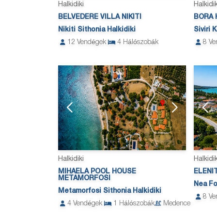
Halkidiki
Halkidik
BELVEDERE VILLA NIKITI
BORA 
Nikiti Sithonia Halkidiki
Siviri 
12
Vendégek
4
Hálószobák
8
Ve
Halkidiki
Halkidik
MIHAELA POOL HOUSE
ELENI
METAMORFOSI
Nea Fo
Metamorfosi Sithonia Halkidiki
8
Ve
4
Vendégek
1
Hálószobák
Medence