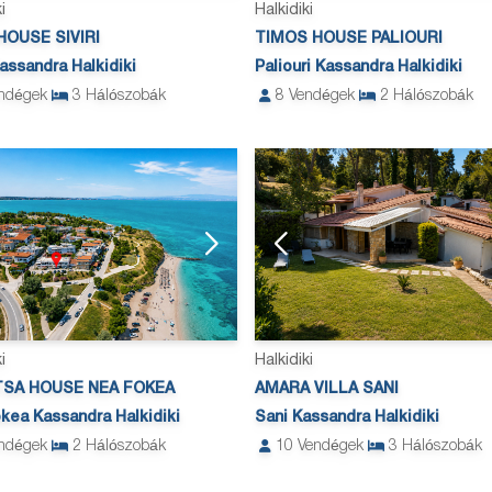
i
Halkidiki
HOUSE SIVIRI
TIMOS HOUSE PALIOURI
Kassandra Halkidiki
Paliouri Kassandra Halkidiki
ndégek
3
Hálószobák
8
Vendégek
2
Hálószobák
i
Halkidiki
TSA HOUSE NEA FOKEA
AMARA VILLA SANI
kea Kassandra Halkidiki
Sani Kassandra Halkidiki
ndégek
2
Hálószobák
10
Vendégek
3
Hálószobák