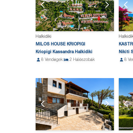
Halkidiki
Halkidik
MILOS HOUSE KRIOPIGI
KASTRI
Kriopigi Kassandra Halkidiki
Nikiti 
8
Vendégek
2
Hálószobák
8
Ve