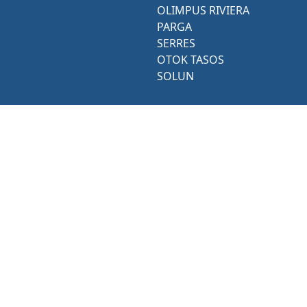
OLIMPUS RIVIERA
PARGA
SERRES
OTOK TASOS
SOLUN
AKTIVNOSTI
KONTAKT
zračne-čarter-usluge
Kontaktirajte nas putem dolje
navedenih podataka ili nam
Krstarenja i jahte
ostavite poruku putem
Ronjenje
kontakt obrasca.
Izleti
na prodaju
Možete nas kontaktirati na
grčkom ili engleskom jeziku.
Najam automobila
Razgledavanje
MOBILNI:
+48574387285
Prijenos
(WhatsApp i Viber)
Nekategorizirano
E-ADRESA:
triptogreece@gmail.com