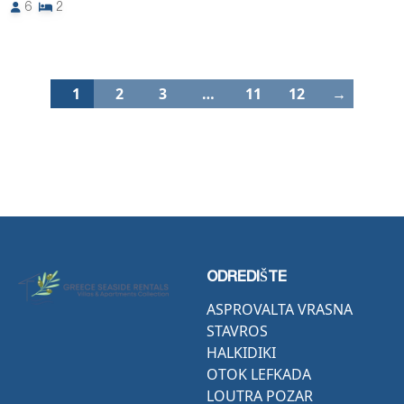
6
2
1
2
3
…
11
12
→
ODREDIŠTE
ASPROVALTA VRASNA
STAVROS
HALKIDIKI
OTOK LEFKADA
LOUTRA POZAR