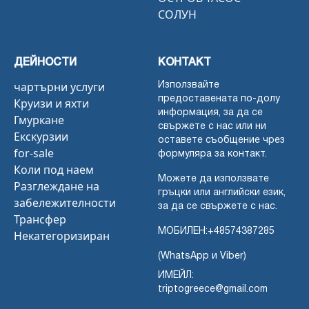
СОЛУН
ДЕЙНОСТИ
КОНТАКТ
чартърни услуги
Използвайте
предоставената по-долу
Круизи и яхти
информация, за да се
Гмуркане
свържете с нас или ни
Екскурзии
оставете съобщение чрез
for-sale
формуляра за контакт.
Коли под наем
Можете да използвате
Разглеждане на
гръцки или английски език,
забележителности
за да се свържете с нас.
Трансфер
МОБИЛЕН:
+48574387285
Некатегоризиран
(WhatsApp и Viber)
ИМЕЙЛ:
triptogreece@gmail.com