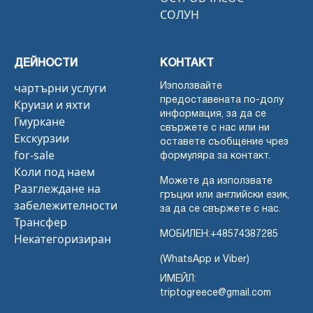
СОЛУН
ДЕЙНОСТИ
КОНТАКТ
чартърни услуги
Използвайте
предоставената по-долу
Круизи и яхти
информация, за да се
Гмуркане
свържете с нас или ни
Екскурзии
оставете съобщение чрез
for-sale
формуляра за контакт.
Коли под наем
Можете да използвате
Разглеждане на
гръцки или английски език,
забележителности
за да се свържете с нас.
Трансфер
МОБИЛЕН:
+48574387285
Некатегоризиран
(WhatsApp и Viber)
ИМЕЙЛ:
triptogreece@gmail.com