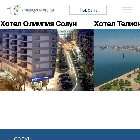
Премини към съдържанието
Търсене за:
Хотел Олимпия Солун
Хотел Телио
СОЛУН