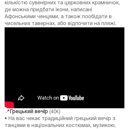
кількістю сувенірних та церковних крамничок,
де можна придбати ікони, написані
Афонськими ченцями, а також пообідати в
чисельних тавернах, або відпочити на пляжі.
📍
Грецький вечір
(40€)
• На вас чекає традиційний грецький вечір з
танцями в національних костюмах, музикою,