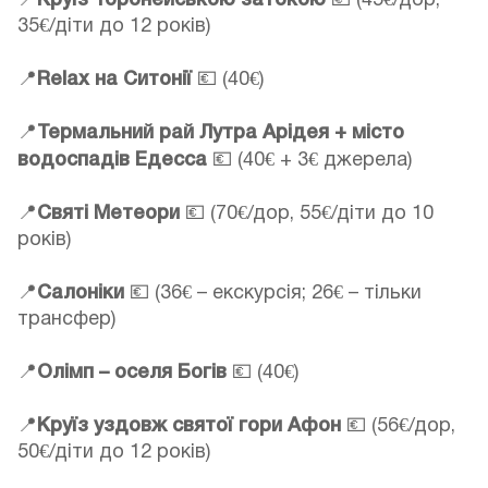
📍
💶 (45€/дор,
35€/діти до 12 років)
📍
Relax на Ситонії
💶 (40€)
📍
Термальний рай Лутра Арідея + місто
водоспадів Едесса
💶 (40€ + 3€ джерела)
📍
Святі Метеори
💶 (70€/дор, 55€/діти до 10
років)
📍
Салоніки
💶 (36€ – екскурсія; 26€ – тільки
трансфер)
📍
Олімп – оселя Богів
💶 (40€)
📍
Круїз уздовж святої гори Афон
💶 (56€/дор,
50€/діти до 12 років)