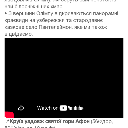
льодовиків Олімпу, які беруть свій початок із
най білосніжніших хмар.
• З вершини Олімпу відкриваються панорамні
краєвиди на узбережжя та стародавнє
казкове село Пантелеймон, яке ми також
відвідаємо.
📍
Круїз уздовж святої гори Афон
(56€/дор,