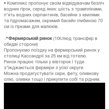
• Комплекс пропонує своїм відвідувачам безліч
водних гірок, серед яких: шість з трамплінами,
п’ять водних серпантинів, басейни з хвилями
та гідромасажем, окремий басейн глибиною 70
см із гірками для малюків.
📍
Фермерський ринок
(10€/люд трансфер в
обидві сторони)
Пропонуємо поїздку на фермерський ринок у
столиці Кассандрії за 25 км від готелю.
Ринок працює тільки у вівторок і туди
з’їжджаються фермери з усієї округи.
Можна продегустувати сири, фету, оливкову
олію, оливки тощо і прикупити собі та рідним.