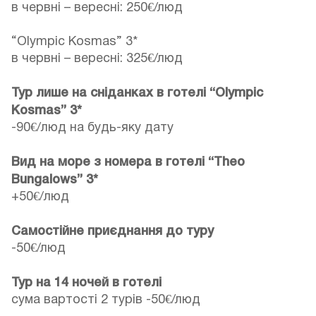
в червні – вересні: 250€/люд
“Olympic Kosmas” 3*
в червні – вересні: 325€/люд
Тур лише на сніданках в готелі “Olympic
Kosmas” 3*
-90€/люд на будь-яку дату
Вид на море з номера в готелі “Theo
Bungalows” 3*
+50€/люд
Самостійне приєднання до туру
-50€/люд
Тур на 14 ночей в готелі
сума вартості 2 турів -50€/люд