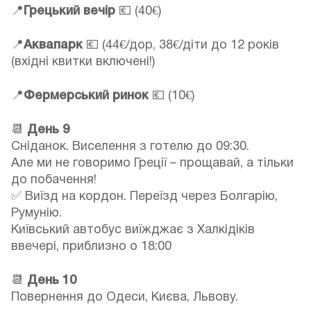
📍
Грецький вечір
💶 (40€)
📍
Аквапарк
💶 (44€/дор, 38€/діти до 12 років
(вхідні квитки включені!)
📍
Фермерський ринок
💶 (10€)
📆
День 9
Сніданок. Виселення з готелю до 09:30.
Але ми не говоримо Греції – прощавай, а тільки
до побачення!
✅ Виїзд на кордон. Переїзд через Болгарію,
Румунію.
Київський автобус виїжджає з Халкідіків
ввечері, приблизно о 18:00
📆
День 10
Повернення до Одеси, Києва, Львову.