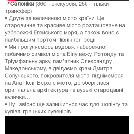
📍
Салоніки
(36€ – екскурсія; 26€ – тільки
трансфер)
• Друге за величиною місто країни. Це
старовинне та красиве місто розташоване на
узбережжі Егейського моря, а також воно є
найбільшим портом Північної Греції.
• Ми прогуляємось вздовж набережної,
побачимо символ міста Білу вежу, Ротонду та
Тріумфальну арку, пам’ятник Олександру
Македонському, відвідаємо храм Дмитра
Солунського, покровителя міста, піднімемося
на Ана Полі, Верхнє місто, де зберіглася
оригінальна архітектура та вузькі стародавні
вулички…
• Ну і звісно ще залишиться час для шопінгу та
купівлі грецьких сувенірів.