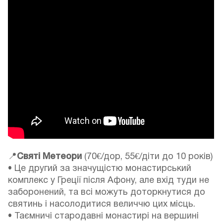
📍
Святі Метеори
(70€/дор, 55€/діти до 10 років)
• Це другий за значущістю монастирський
комплекс у Греції після Афону, але вхід туди не
заборонений, та всі можуть доторкнутися до
святинь і насолодитися величчю цих місць.
• Таємничі стародавні монастирі на вершині