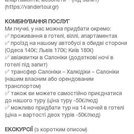
апартаменти, мезонети – (під запит)
(https://vandertour.gr)
КОМБІНУВАННЯ ПОСЛУГ
Ми гнучкі, у нас можна придбати окремо:
✅ проживання в готелі, віллі, апартаментах
✅ проїзд на нашому автобусі в обидві сторони
(Одеса 140€; Львів 170€; Київ 180€)
✅ авіаквитки в Салоніки (додаткові ночі в
готелі під запит)
✅ трансфер Салоніки – Халкідіки – Салоніки
(нашим власним або орендованим
транспортом)
✅ також ви можете самостійно приєднатися
до нашого туру (ціна туру -50€/люд)
✅ можливо придбати тур на 14 ночей в готелі
(ціна = вартості двох турів -50€/люд)
ЕКСКУРСІЇ
(з коротким описом)