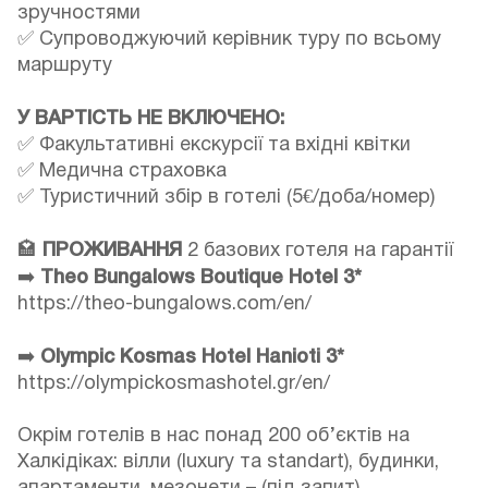
зручностями
✅ Супроводжуючий керівник туру по всьому
маршруту
У ВАРТІСТЬ НЕ ВКЛЮЧЕНО:
✅ Факультативні екскурсії та вхідні квітки
✅ Медична страховка
✅ Туристичний збір в готелі (5€/доба/номер)
🏩
ПРОЖИВАННЯ
2 базових готеля на гарантії
➡️
Theo Bungalows Boutique Hotel 3*
https://theo-bungalows.com/en/
➡️
Olympic Kosmas Hotel Hanioti 3*
https://olympickosmashotel.gr/en/
Окрім готелів в нас понад 200 об’єктів на
Халкідіках: вілли (luxury та standart), будинки,