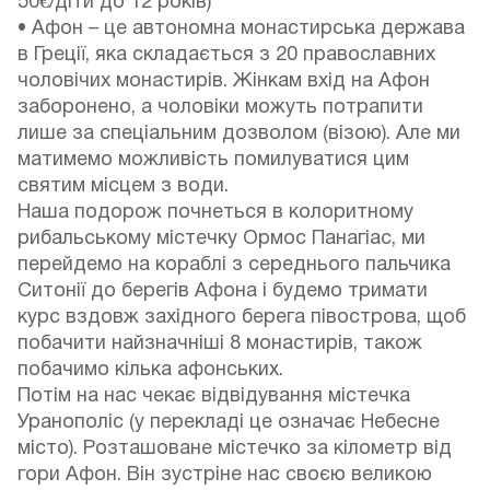
50€/діти до 12 років)
• Афон – це автономна монастирська держава
в Греції, яка складається з 20 православних
чоловічих монастирів. Жінкам вхід на Афон
заборонено, а чоловіки можуть потрапити
лише за спеціальним дозволом (візою). Але ми
матимемо можливість помилуватися цим
святим місцем з води.
Наша подорож почнеться в колоритному
рибальському містечку Ормос Панагіас, ми
перейдемо на кораблі з середнього пальчика
Ситонії до берегів Афона і будемо тримати
курс вздовж західного берега півострова, щоб
побачити найзначніші 8 монастирів, також
побачимо кілька афонських.
Потім на нас чекає відвідування містечка
Уранополіс (у перекладі це означає Небесне
місто). Розташоване містечко за кілометр від
гори Афон. Він зустріне нас своєю великою