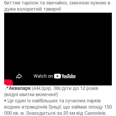
биттям тарілок та звичайно, смачною кухнею в
дуже колоритній таверні!
📍
Аквапарк
(44€/дор, 38€/діти до 12 років
(вхідні квитки включені!)
• Це один із найбільших та сучасних парків
водних атракціонів Греції, що займає площу 150
000 кв. м. Знаходиться за 20 км від Салоніків.