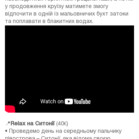
у продовження круїзу матимете змогу
відпочити в одній із мальовничих бухт затоки
та поплавати в блакитних водах.
📍
Relax на Ситонії
(40€)
• Проведемо день на середньому пальчику
півострова – Ситонії, яка відома своєю