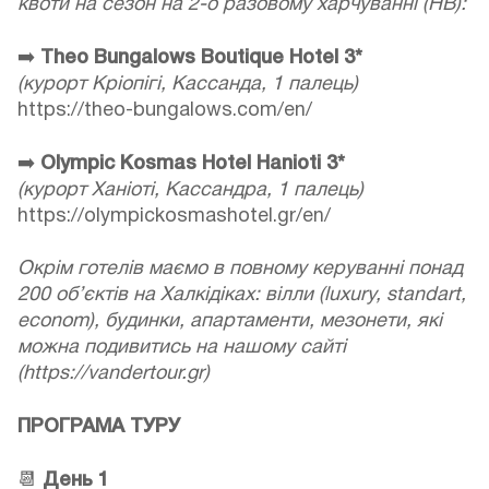
квоти на сезон на 2-о разовому харчуванні (НВ):
➡️
Theo Bungalows Boutique Hotel 3*
(курорт Кріопігі, Кассанда, 1 палець)
https://theo-bungalows.com/en/
➡️
Olympic Kosmas Hotel Hanioti 3*
(курорт Ханіоті, Кассандра, 1 палець)
https://olympickosmashotel.gr/en/
Окрім готелів маємо в повному керуванні понад
200 об’єктів на Халкідіках: вілли (luxury, standart,
econom), будинки, апартаменти, мезонети, які
можна подивитись на нашому сайті
(https://vandertour.gr)
ПРОГРАМА ТУРУ
📆
День 1