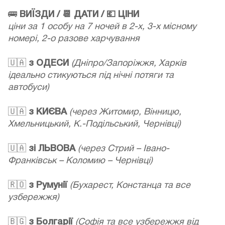
🚌
ВИЇЗДИ / 📆 ДАТИ / 💶 ЦІНИ
ціни за 1 особу на 7 ночей в 2-х, 3-х місному
номері, 2-о разове харчування
🇺🇦
з ОДЕСИ
(Дніпро/Запоріжжя, Харків
ідеально стикуються під нічні потяги та
автобуси)
🇺🇦
з КИЄВА
(через Житомир, Вінницю,
Хмельницький, К.-Подільський, Чернівці)
🇺🇦
зі ЛЬВОВА
(через Стрий – Івано-
Франківськ – Коломию – Чернівці)
🇷🇴
з Румунії
(Бухарест, Констанца та все
узбережжя)
🇧🇬
з Болгарії
(Софія та все узбережжя від