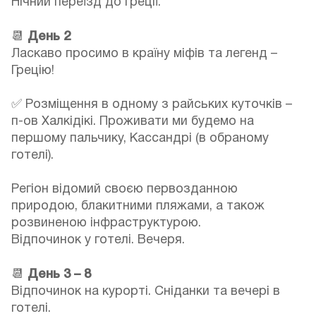
Нічний переїзд до Греції.
📆
День 2
Ласкаво просимо в країну міфів та легенд –
Грецію!
✅ Розміщення в одному з райських куточків –
п-ов Халкідікі. Проживати ми будемо на
першому пальчику, Кассандрі (в обраному
готелі).
Регіон відомий своєю первозданною
природою, блакитними пляжами, а також
розвиненою інфраструктурою.
Відпочинок у готелі. Вечеря.
📆
День 3 – 8
Відпочинок на курорті. Сніданки та вечері в
готелі.