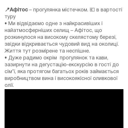
📍Афітос
– прогулянка містечком. 💶 в вартості
туру
• Ми відвідаємо одне з найкрасивіших і
найатмосферніших селищ – Афітос, що
розкинулося на високому скелястому березі,
звідки відкривається чудовий вид на околиці.
Життя тут розмірене та неспішне.
• Дуже радимо окрім прогулянок та кави,
зазирнути на дегустацію-екскурсію в гості до
сім’ї, яка протягом багатьох років займається
виробництвом вина і високоякісної оливкової
олії.