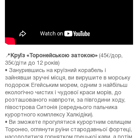
📍
Круїз «Торонейською затокою»
(45€/дор,
35€/діти до 12 років)
• Занурившись на круїзний корабель і
зайнявши зручні місця, ви вирушите в морську
подорож Егейським морем, одним з найбільш
екологічно чистих і чудової краси морів, до
розташованого навпроти, за півгодини ходу,
півострова Ситонія (середнього пальчика
курортного комплексу Халкідіки).
• Ви зможете прогулятися курортним селищем
Торонео, оглянути руїни стародавньої фортеці,
насолодитися горнятком грецької кави, а потім