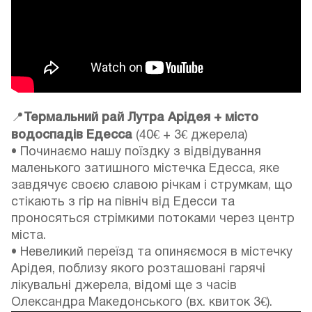
📍
Термальний рай Лутра Арідея + місто
водоспадів Едесса
(40€ + 3€ джерела)
• Починаємо нашу поїздку з відвідування
маленького затишного містечка Едесса, яке
завдячує своєю славою річкам і струмкам, що
стікають з гір на північ від Едесси та
проносяться стрімкими потоками через центр
міста.
• Невеликий переїзд та опиняємося в містечку
Арідея, поблизу якого розташовані гарячі
лікувальні джерела, відомі ще з часів
Олександра Македонського (вх. квиток 3€).