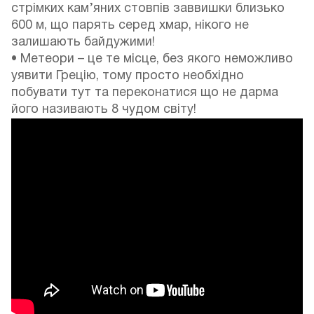
стрімких кам’яних стовпів заввишки близько
600 м, що парять серед хмар, нікого не
залишають байдужими!
• Метеори – це те місце, без якого неможливо
уявити Грецію, тому просто необхідно
побувати тут та переконатися що не дарма
його називають 8 чудом світу!