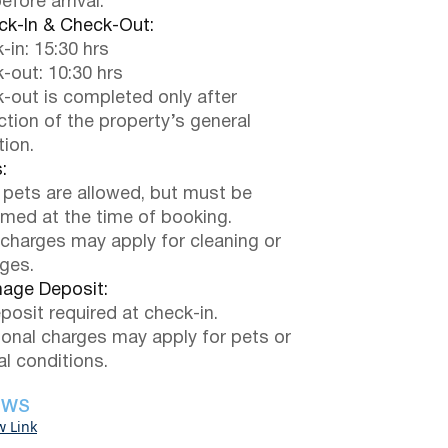
efore arrival.
k-In & Check-Out:
-in: 15:30 hrs
-out: 10:30 hrs
-out is completed only after
ction of the property’s general
tion.
:
 pets are allowed, but must be
rmed at the time of booking.
 charges may apply for cleaning or
ges.
ge Deposit:
posit required at check-in.
ional charges may apply for pets or
al conditions.
EWS
w Link