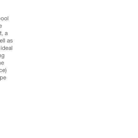
pool
e
t, a
ell as
ideal
ng
he
ce)
 pe