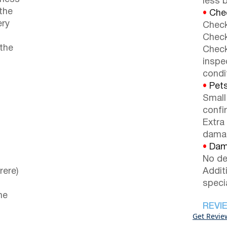
less b
 the
•
Chec
ery
Check
Check
 the
Check
inspe
condi
•
Pets
Small
confi
Extra
dama
•
Dama
No de
rere)
Addit
speci
ne
REVI
Get Revie