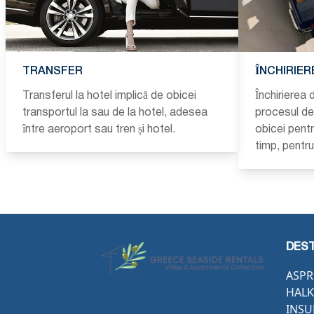
TRANSFER
ÎNCHIRIER
Transferul la hotel implică de obicei
Închirierea 
transportul la sau de la hotel, adesea
procesul de 
între aeroport sau tren și hotel.
obicei pent
timp, pentr
DEST
ASPR
HALK
INSU