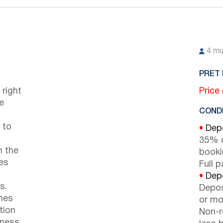
4
mu
PRET 
 right
Price
e
CONDI
 to
•
Depo
35% d
m the
booki
des
Full 
•
Depo
s.
Depos
nes
or mor
tion
Non-r
hness