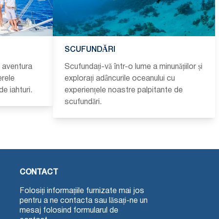
SCUFUNDĂRI
i aventura
Scufundați-vă într-o lume a minunățiilor și
erele
explorați adâncurile oceanului cu
de iahturi.
experiențele noastre palpitante de
scufundări.
CONTACT
Folosiți informațiile furnizate mai jos
pentru a ne contacta sau lăsați-ne un
mesaj folosind formularul de