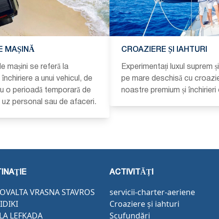
E MAȘINĂ
CROAZIERE ȘI IAHTURI
de mașini se referă la
Experimentați luxul suprem ș
închiriere a unui vehicul, de
pe mare deschisă cu croazi
ru o perioadă temporară de
noastre premium și închirieri 
u uz personal sau de afaceri.
INAŢIE
ACTIVITĂȚI
OVALTA VRASNA STAVROS
servicii-charter-aeriene
IDIKI
Croaziere și iahturi
LA LEFKADA
Scufundări