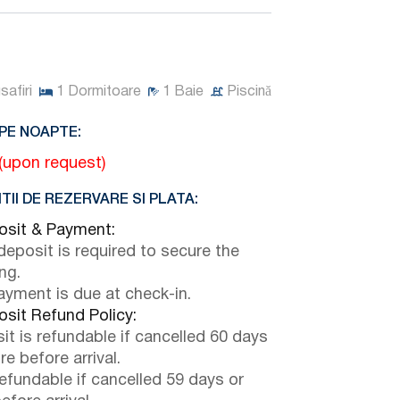
safiri
1
Dormitoare
1
Baie
Piscină
PE NOAPTE:
 (upon request)
TII DE REZERVARE SI PLATA:
sit & Payment:
eposit is required to secure the
ng.
payment is due at check-in.
sit Refund Policy:
it is refundable if cancelled 60 days
e before arrival.
efundable if cancelled 59 days or